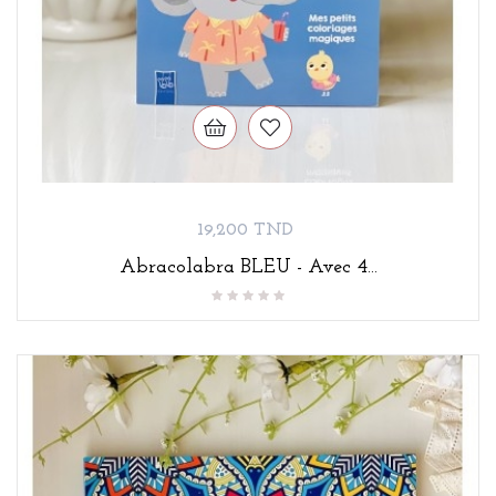
Prix
19,200 TND
Abracolabra BLEU - Avec 4...