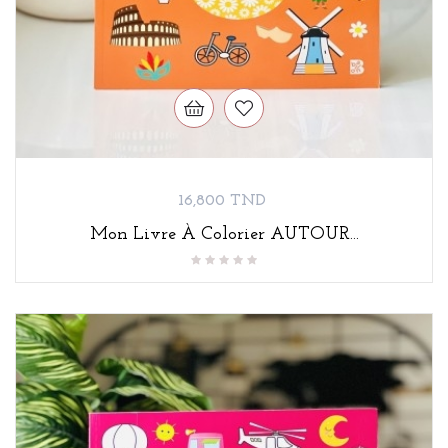
Prix
16,800 TND
Mon Livre À Colorier AUTOUR...