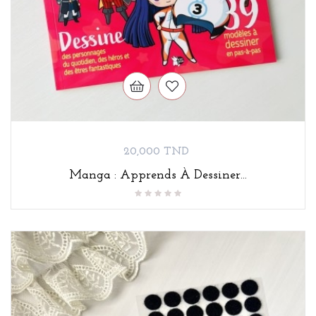
Prix
20,000 TND
Manga : Apprends À Dessiner...