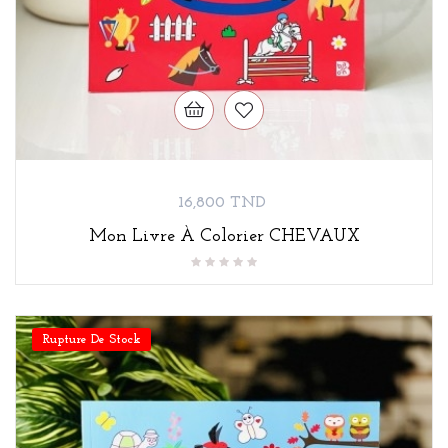
Prix
16,800 TND
Mon Livre À Colorier CHEVAUX
Rupture De Stock