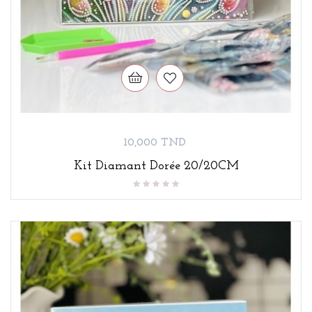
Prix
10,000 TND
Kit Diamant Dorée 20/20CM