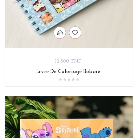
Prix
12,500 TND
Livre De Coloriage Bobbie...