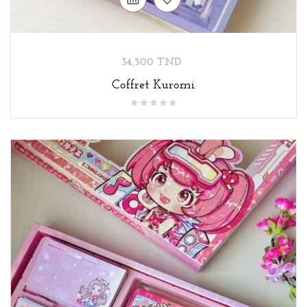
Prix
34,500 TND
Coffret Kuromi