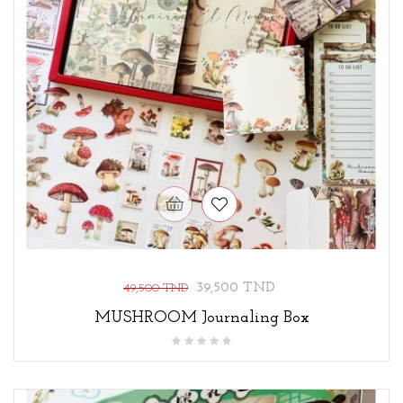
Prix
Prix
39,500 TND
49,500 TND
de
MUSHROOM Journaling Box
base