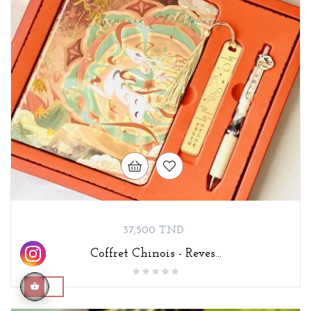
Prix
37,500 TND
Coffret Chinois - Reves...