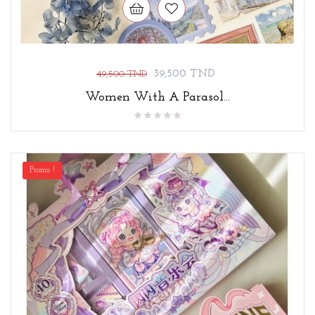
Prix
Prix
39,500 TND
49,500 TND
de
Women With A Parasol...
base
Promo !