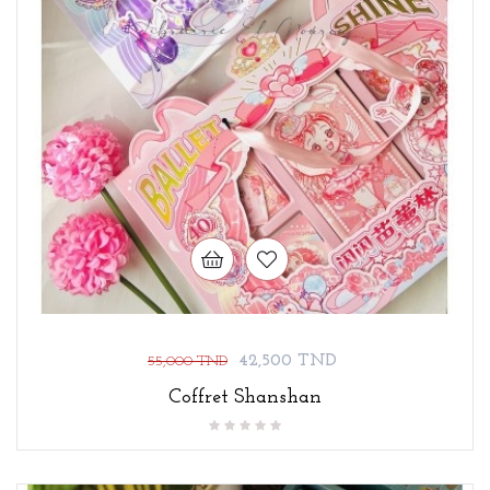
Prix
Prix
42,500 TND
55,000 TND
de
Coffret Shanshan
base