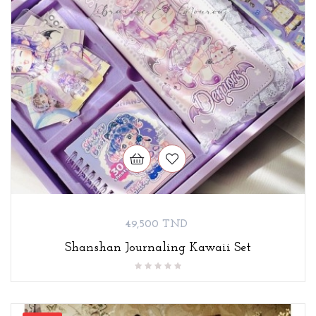
Prix
49,500 TND
Shanshan Journaling Kawaii Set