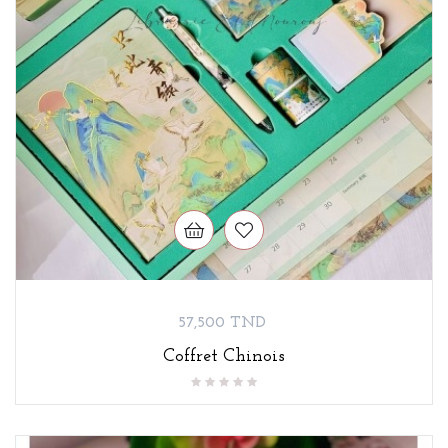
Prix
57,500 TND
Coffret Chinois