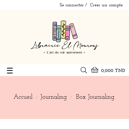
Se connecter
Créer un compte
Basculer
☰
0,000 TND
la
navigation
Accueil
Journaling
Box Journaling