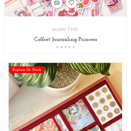
Prix
29,500 TND
Coffret Journaling Princess
Rupture De Stock