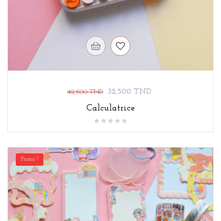
Prix
Prix
32,500 TND
42,500 TND
de
Calculatrice
base
Promo !