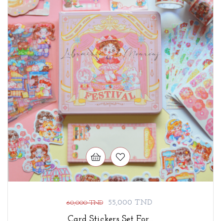
Prix
Prix
55,000 TND
60,000 TND
de
Card Stickers Set For...
base