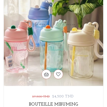
Prix
Prix
24,500 TND
27,500 TND
de
BOUTEILLE MIBUMING
base