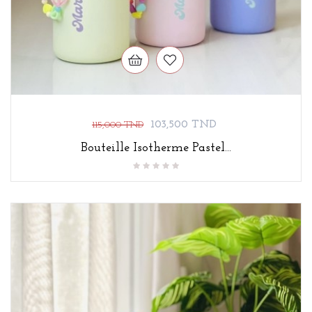
Prix
Prix
103,500 TND
115,000 TND
de
Bouteille Isotherme Pastel...
base