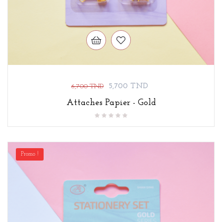
Prix
Prix
5,700 TND
6,700 TND
de
Attaches Papier - Gold
base
Promo !