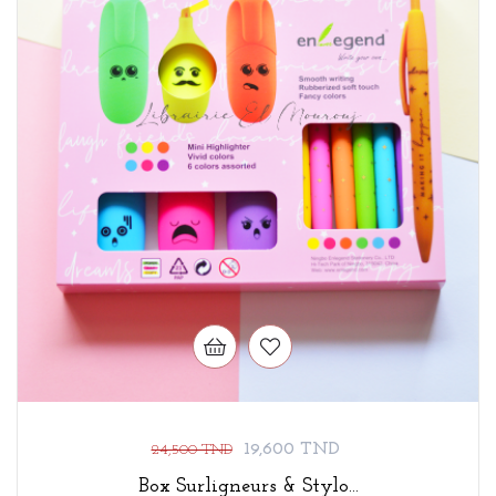
Prix
Prix
19,600 TND
24,500 TND
de
Box Surligneurs & Stylo...
base