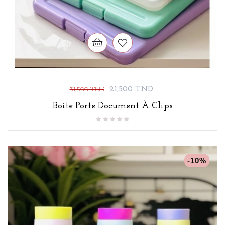
Prix
Prix
21,500 TND
31,500 TND
de
Boite Porte Document À Clips
base
-10%