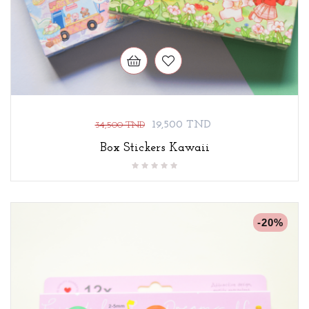
Prix
Prix
19,500 TND
34,500 TND
de
Box Stickers Kawaii
base
-20%