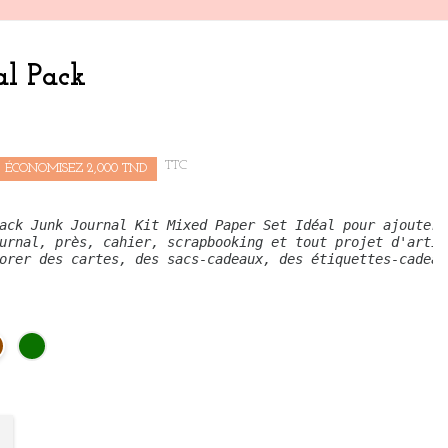
al Pack
TTC
ÉCONOMISEZ 2,000 TND
ack Junk Journal Kit Mixed Paper Set Idéal pour ajouter 
urnal, près, cahier, scrapbooking et tout projet d'artis
orer des cartes, des sacs-cadeaux, des étiquettes-cadeau