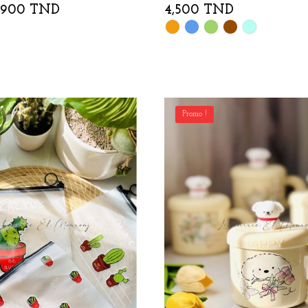
,900 TND
4,500 TND
Orange
Bleu
Vert
Marron
vert
d'eau
Promo !