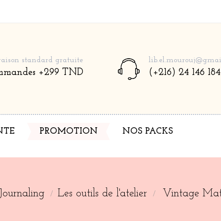
raison standard gratuite
lib.el.mourouj@gmai
mmandes +299 TND
(+216) 24 146 184
NTE
PROMOTION
NOS PACKS
Journaling
Les outils de l'atelier
Vintage Mat