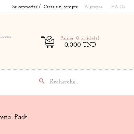
Se connecter
Créer un compte
À propos
F.A.Qs
l.com
Panier: 0
article(s)
0,000 TND
search
erial Pack