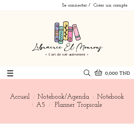
Se connecter
Créer un compte
Basculer
☰
0,000 TND
la
navigation
Accueil
Notebook/Agenda
Notebook
A5
Planner Tropicale