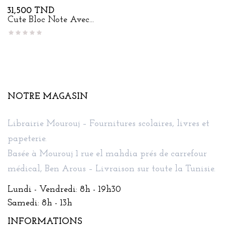
Prix
31,500 TND
Cute Bloc Note Avec...
NOTRE MAGASIN
Librairie Mourouj – Fournitures scolaires, livres et
papeterie.
Basée à Mourouj 1 rue el mahdia prés de carrefour
médical, Ben Arous – Livraison sur toute la Tunisie.
Lundi - Vendredi: 8h - 19h30
Samedi: 8h - 13h
INFORMATIONS