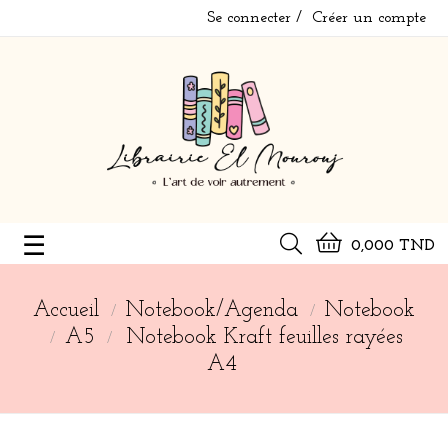
Se connecter
Créer un compte
Basculer
☰
0,000 TND
la
navigation
Accueil
Notebook/Agenda
Notebook
A5
Notebook Kraft feuilles rayées
A4