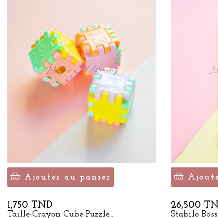
Ajouter au panier
Ajout
Prix
Prix
1,750 TND
26,500 T
Taille-Crayon Cube Puzzle...
Stabilo Boss