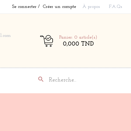
Se connecter
Créer un compte
À propos
F.A.Qs
l.com
Panier: 0
article(s)
0,000 TND
search