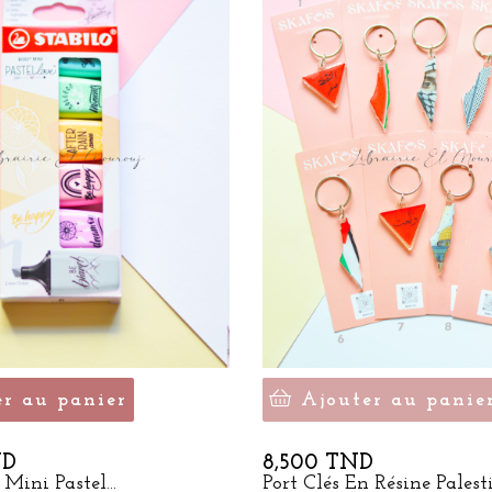
er au panier
Ajouter au panie
Prix
ND
8,500 TND
 Mini Pastel...
Port Clés En Résine Palest