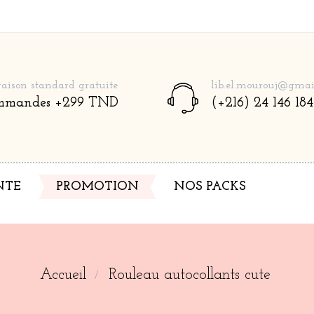
raison standard gratuite
lib.el.mourouj@gmai
mmandes +299 TND
(+216) 24 146 184
NTE
NOS PACKS
PROMOTION
Accueil
Rouleau autocollants cute