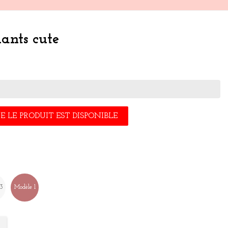
ants cute
 LE PRODUIT EST DISPONIBLE
 3
Modèle 1