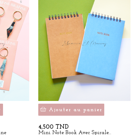
r
Ajouter au panier
Prix
4,500 TND
ine
Mini Note Book Avec Spirale...