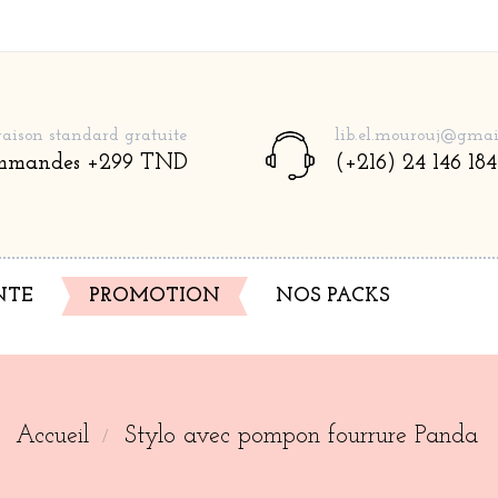
raison standard gratuite
lib.el.mourouj@gmai
mmandes +299 TND
(+216) 24 146 184
NTE
NOS PACKS
PROMOTION
Accueil
Stylo avec pompon fourrure Panda