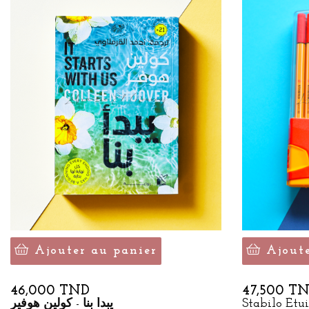
Ajouter au panier
Ajout
Prix
Prix
46,000 TND
47,500 T
يبدأ بنا - كولين هوفير
Stabilo Étui