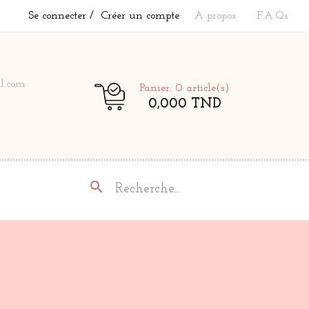
Se connecter
Créer un compte
À propos
F.A.Qs
l.com
Panier: 0
article(s)
0,000 TND
search