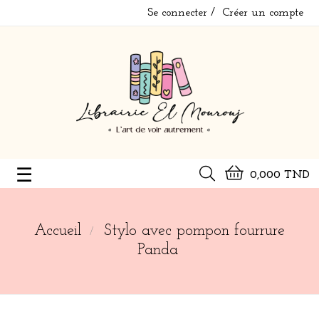
Se connecter
Créer un compte
Basculer
☰
0,000 TND
la
navigation
Accueil
Stylo avec pompon fourrure
Panda