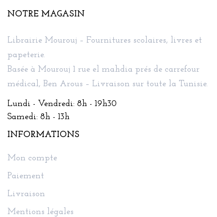
NOTRE MAGASIN
Librairie Mourouj – Fournitures scolaires, livres et
papeterie.
Basée à Mourouj 1 rue el mahdia prés de carrefour
médical, Ben Arous – Livraison sur toute la Tunisie.
Lundi - Vendredi: 8h - 19h30
Samedi: 8h - 13h
INFORMATIONS
Mon compte
Paiement
Livraison
Mentions légales