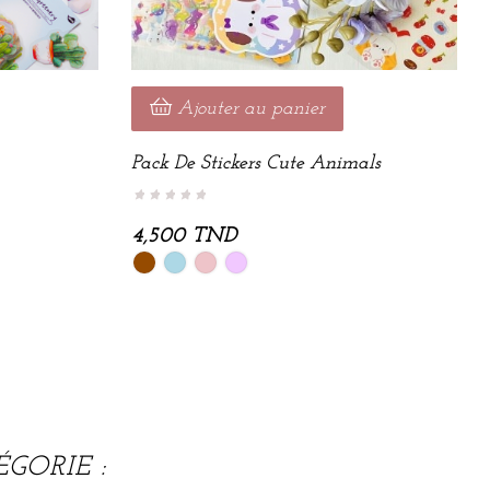
Ajouter au panier
Pack De Stickers Cute Animals
4,500 TND
Marron
Bleu
Rose
violet
ciel
poudré
pastel
GORIE :