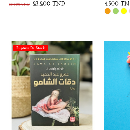
23,200 TND
4,300 TN
29,000 TND
Orange
Vert
Jaune
Rupture De Stock