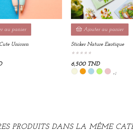
er au panier
Ajouter au panier
Cute Unicorn
Sticker Nature Exotique
D
6,500 TND
Beige
Orange
Bleu
Vert
Rose
+1
ciel
pistache
poudré
RES PRODUITS DANS LA MÊME CATÉ