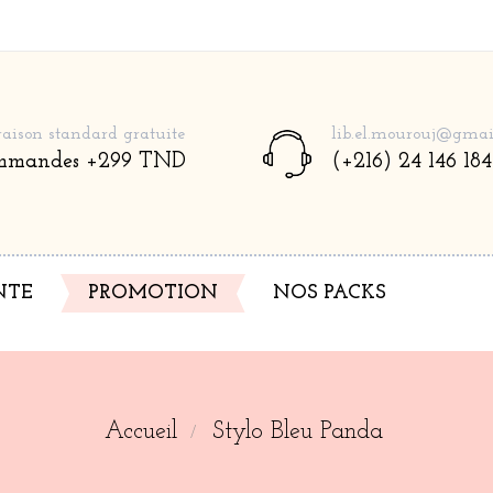
raison standard gratuite
lib.el.mourouj@gmai
mmandes +299 TND
(+216) 24 146 184
NTE
PROMOTION
NOS PACKS
Accueil
Stylo Bleu Panda