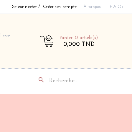
Se connecter
Créer un compte
À propos
F.A.Qs
l.com
Panier: 0
article(s)
0,000 TND
search