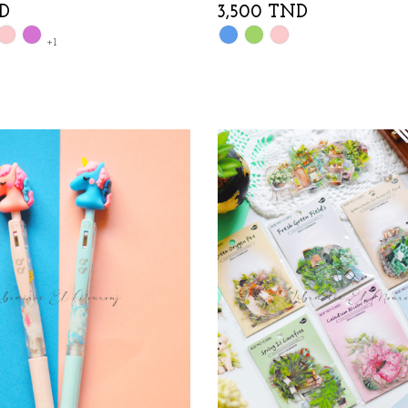
D
3,500 TND
Rose
Mauve
Bleu
Vert
Rose
+1