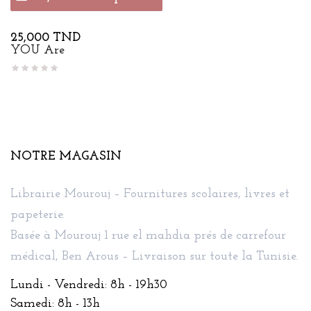
Prix
25,000 TND
YOU Are
NOTRE MAGASIN
Librairie Mourouj – Fournitures scolaires, livres et
papeterie.
Basée à Mourouj 1 rue el mahdia prés de carrefour
médical, Ben Arous – Livraison sur toute la Tunisie.
Lundi - Vendredi: 8h - 19h30
Samedi: 8h - 13h