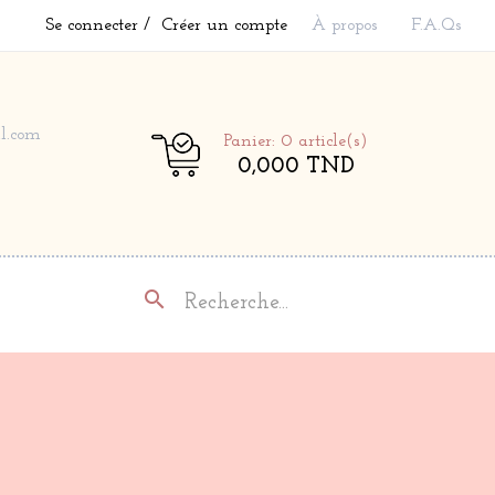
Se connecter
Créer un compte
À propos
F.A.Qs
l.com
Panier: 0
article(s)
0,000 TND
search