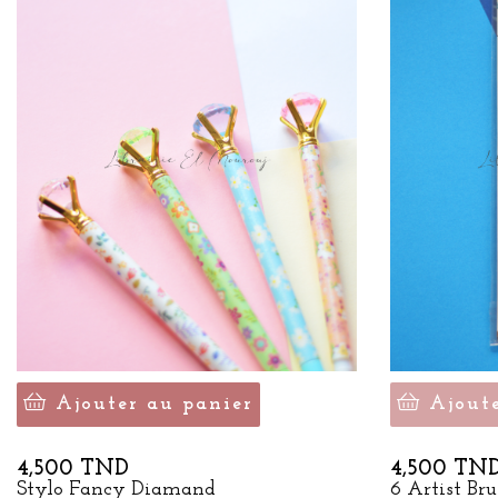
Ajouter au panier
Ajout
Prix
Prix
4,500 TND
4,500 TN
Stylo Fancy Diamand
6 Artist Bru