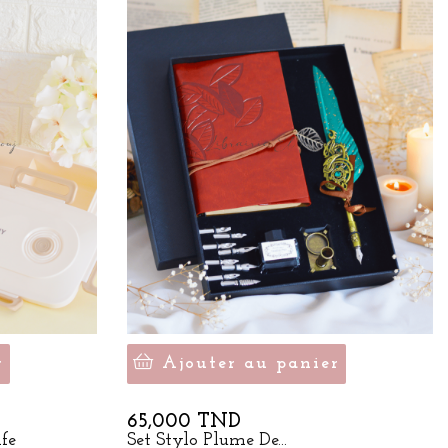
r
Ajouter au panier
Prix
65,000 TND
fe
Set Stylo Plume De...