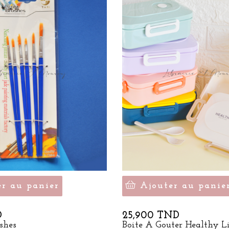
er au panier
Ajouter au panie
Prix
D
25,900 TND
shes
Boite À Gouter Healthy Li