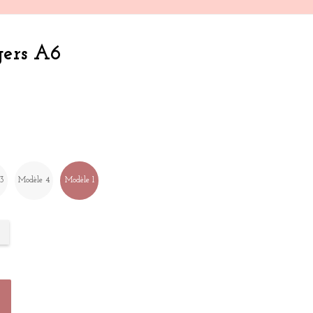
gers A6
 3
Modèle 4
Modèle 1