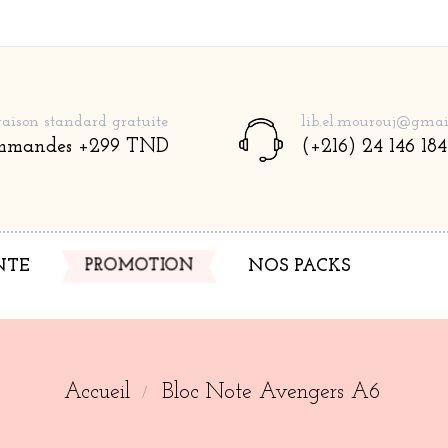
raison standard gratuite
lib.el.mourouj@gmai
mmandes +299 TND
(+216) 24 146 184
NTE
PROMOTION
NOS PACKS
Accueil
Bloc Note Avengers A6