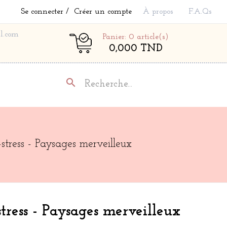
Se connecter
Créer un compte
À propos
F.A.Qs
l.com
Panier: 0
article(s)
0,000 TND
search
-stress - Paysages merveilleux
stress - Paysages merveilleux