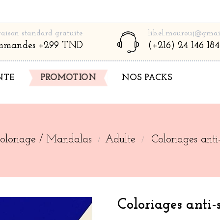
raison standard gratuite
lib.el.mourouj@gmai
mmandes +299 TND
(+216) 24 146 184
NTE
PROMOTION
NOS PACKS
oloriage / Mandalas
Adulte
Coloriages anti
Coloriages anti-