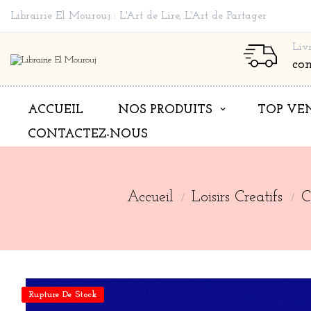
Librairie El Mourouj : L'Art de Lire, L'Art de Partager
Liv
co
ACCUEIL
NOS PRODUITS
TOP VE
CONTACTEZ-NOUS
Accueil
Loisirs Creatifs
C
Rupture De Stock