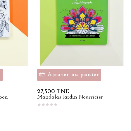
r
Ajouter au panier
Prix
27,500 TND
apon
Mandalas Jardin Nourricier