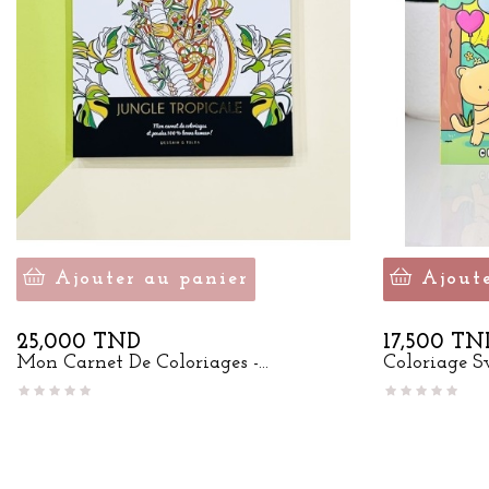
Ajouter au panier
Ajout
Prix
Prix
25,000 TND
17,500 TN
Mon Carnet De Coloriages -...
Coloriage S