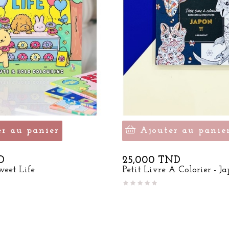
er au panier
Ajouter au panie
Prix
D
25,000 TND
weet Life
Petit Livre À Colorier - J