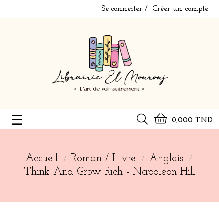
Se connecter
Créer un compte
Basculer
☰
0,000 TND
la
navigation
Accueil
Roman / Livre
Anglais
Think And Grow Rich - Napoleon Hill