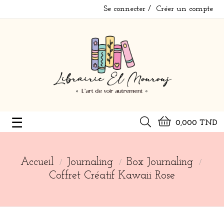
Se connecter
Créer un compte
Basculer
☰
0,000 TND
la
navigation
Accueil
Journaling
Box Journaling
Coffret Créatif Kawaii Rose