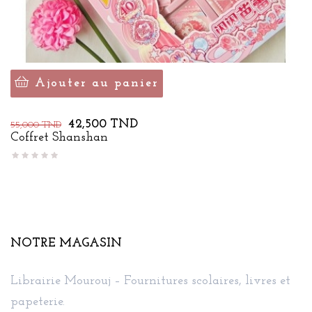
Ajouter au panier
Prix
Prix
42,500 TND
55,000 TND
de
Coffret Shanshan
base
NOTRE MAGASIN
Librairie Mourouj – Fournitures scolaires, livres et
papeterie.