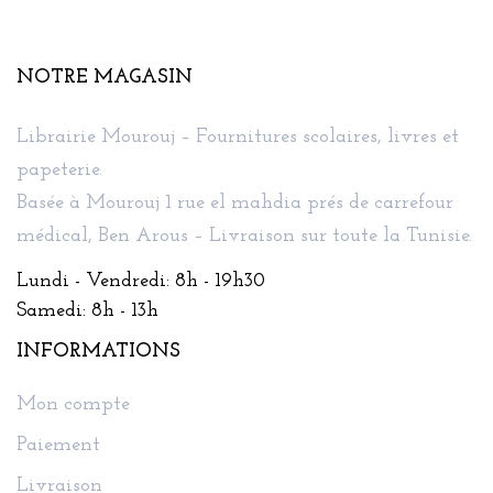
NOTRE MAGASIN
Librairie Mourouj – Fournitures scolaires, livres et
papeterie.
Basée à Mourouj 1 rue el mahdia prés de carrefour
médical, Ben Arous – Livraison sur toute la Tunisie.
Lundi - Vendredi: 8h - 19h30
Samedi: 8h - 13h
INFORMATIONS
Mon compte
Paiement
Livraison