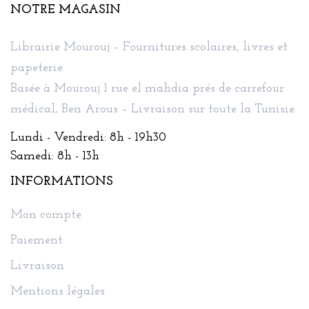
NOTRE MAGASIN
Librairie Mourouj – Fournitures scolaires, livres et
papeterie.
Basée à Mourouj 1 rue el mahdia prés de carrefour
médical, Ben Arous – Livraison sur toute la Tunisie.
Lundi - Vendredi: 8h - 19h30
Samedi: 8h - 13h
INFORMATIONS
Mon compte
Paiement
Livraison
Mentions légales