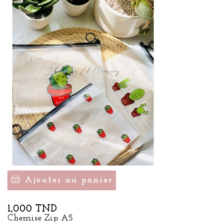
Ajouter au panier
Prix
1,000 TND
Chemise Zip A5