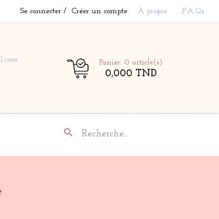
Se connecter
Créer un compte
À propos
F.A.Qs
l.com
Panier: 0
article(s)
0,000 TND
search
e