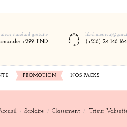
raison standard gratuite
lib.el.mourouj@gmai
mmandes +299 TND
(+216) 24 146 184
NTE
PROMOTION
NOS PACKS
Accueil
Scolaire
Classement
Trieur Valisett