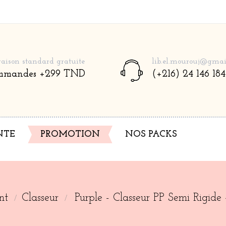
raison standard gratuite
lib.el.mourouj@gmai
mmandes +299 TND
(+216) 24 146 184
NTE
NOS PACKS
PROMOTION
nt
Classeur
Purple - Classeur PP Semi Rigide