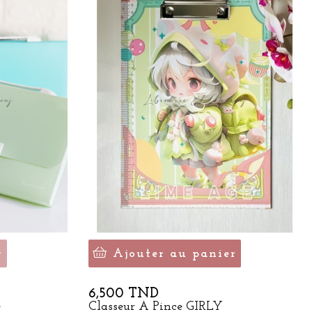
r
Ajouter au panier
Prix
6,500 TND
e
Classeur À Pince GIRLY