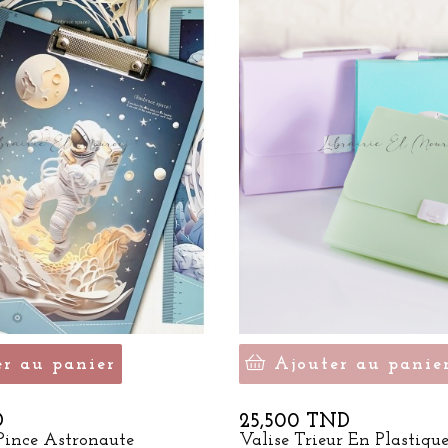
er au panier
Ajouter au panie
Prix
D
25,500 TND
Pince Astronaute
Valise Trieur En Plastiqu