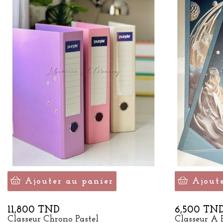
Ajouter au panier
Ajout
Prix
Prix
11,800 TND
6,500 TN
Classeur Chrono Pastel
Classeur À 