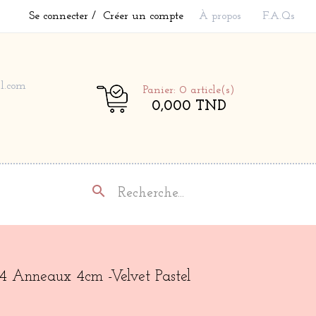
Se connecter
Créer un compte
À propos
F.A.Qs
l.com
Panier: 0
article(s)
0,000 TND
search
 4 Anneaux 4cm -Velvet Pastel