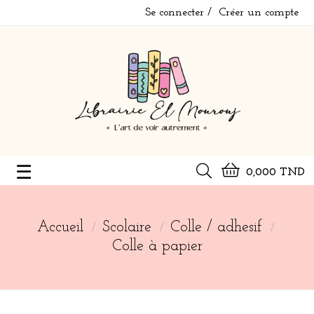
Se connecter
Créer un compte
Basculer
☰
0,000 TND
la
navigation
Accueil
Scolaire
Colle / adhesif
Colle à papier