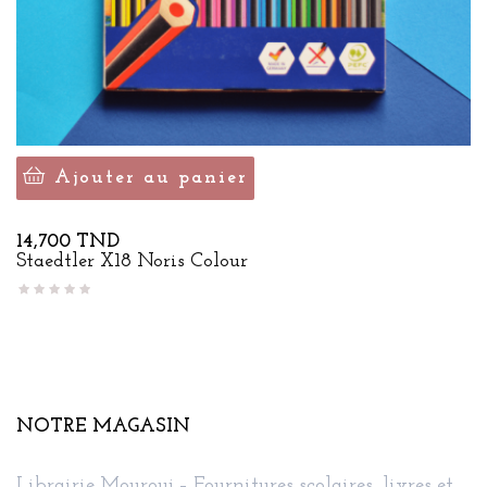
Ajouter au panier
Prix
14,700 TND
Staedtler X18 Noris Colour
NOTRE MAGASIN
Librairie Mourouj – Fournitures scolaires, livres et