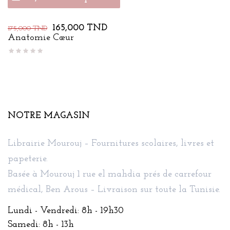
Prix
Prix
165,000 TND
175,000 TND
de
Anatomie Cœur
base
NOTRE MAGASIN
Librairie Mourouj – Fournitures scolaires, livres et
papeterie.
Basée à Mourouj 1 rue el mahdia prés de carrefour
médical, Ben Arous – Livraison sur toute la Tunisie.
Lundi - Vendredi: 8h - 19h30
Samedi: 8h - 13h