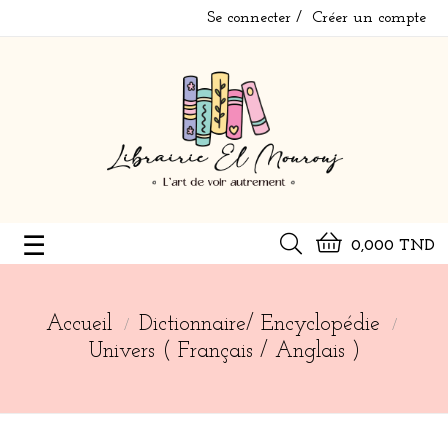
Se connecter
Créer un compte
Basculer
☰
0,000 TND
la
navigation
Accueil
Dictionnaire/ Encyclopédie
Univers ( Français / Anglais )