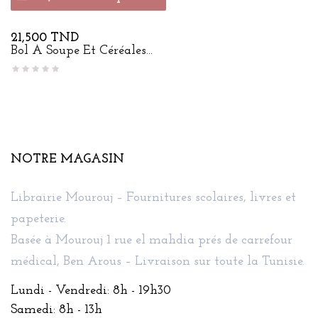
Prix
21,500 TND
Bol À Soupe Et Céréales...
NOTRE MAGASIN
Librairie Mourouj – Fournitures scolaires, livres et
papeterie.
Basée à Mourouj 1 rue el mahdia prés de carrefour
médical, Ben Arous – Livraison sur toute la Tunisie.
Lundi - Vendredi: 8h - 19h30
Samedi: 8h - 13h