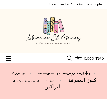
Se connecter
Créer un compte
Basculer
☰
0,000 TND
la
navigation
Accueil
Dictionnaire/ Encyclopédie
Encyclopédie- Enfant
كنوز المعرفة -
البراكين