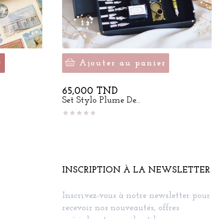
r
Ajouter au panier
Prix
65,000 TND
Set Stylo Plume De...
INSCRIPTION À LA NEWSLETTER
Inscrivez-vous à notre newsletter pour
recevoir nos nouveautés, offres