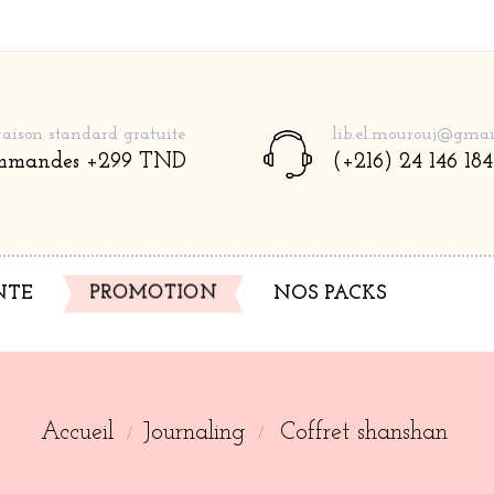
raison standard gratuite
lib.el.mourouj@gmai
mmandes +299 TND
(+216) 24 146 184
NTE
PROMOTION
NOS PACKS
Accueil
Journaling
Coffret shanshan