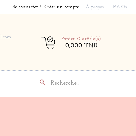
Se connecter
Créer un compte
À propos
F.A.Qs
l.com
Panier: 0
article(s)
0,000 TND
search