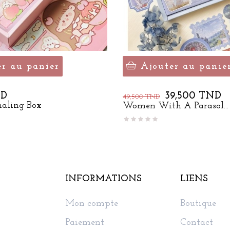
er au panier
Ajouter au panie
Prix
Prix
ND
39,500 TND
49,500 TND
de
naling Box
Women With A Parasol...
base
INFORMATIONS
LIENS
Mon compte
Boutique
Paiement
Contact