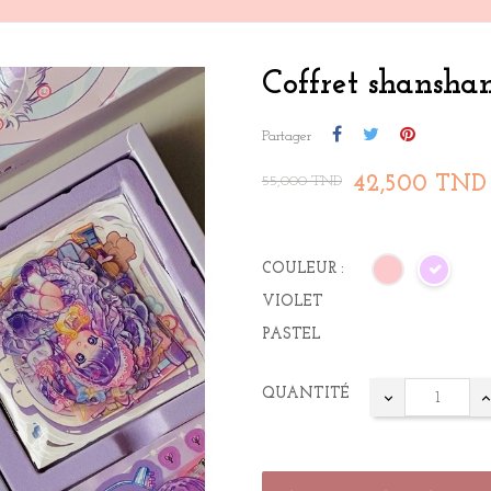
Coffret shansha
Partager
42,500 TND
55,000 TND
COULEUR :
VIOLET
PASTEL
QUANTITÉ