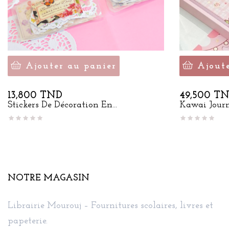
Ajouter au panier
Ajout
Prix
Prix
13,800 TND
49,500 T
Stickers De Décoration En...
Kawai Jour
NOTRE MAGASIN
Librairie Mourouj – Fournitures scolaires, livres et
papeterie.