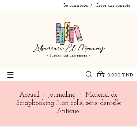
Se connecter
Créer un compte
Basculer
☰
0,000 TND
la
navigation
Accueil
Journaling
Matériel de
Scrapbooking Non collé, série dentelle
Antique