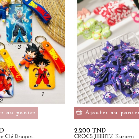
er au panier
Ajouter au panie
Prix
ND
2,200 TND
e Clé Dragon...
CROCS JIBBITZ Kuromi