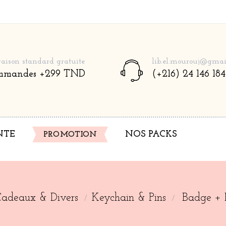
raison standard gratuite
lib.el.mourouj@gmai
mmandes +299 TND
(+216) 24 146 184
NTE
PROMOTION
NOS PACKS
Cadeaux & Divers
Keychain & Pins
Badge + 