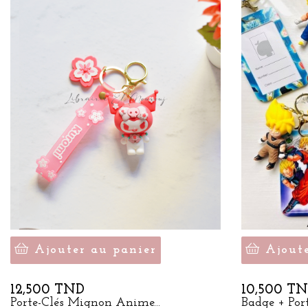
Ajouter au panier
Ajout
Prix
Prix
12,500 TND
10,500 T
Porte-Clés Mignon Anime...
Badge + Port