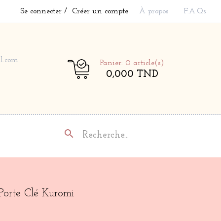
Se connecter
Créer un compte
À propos
F.A.Qs
l.com
Panier: 0
article(s)
0,000 TND
search
Porte Clé Kuromi