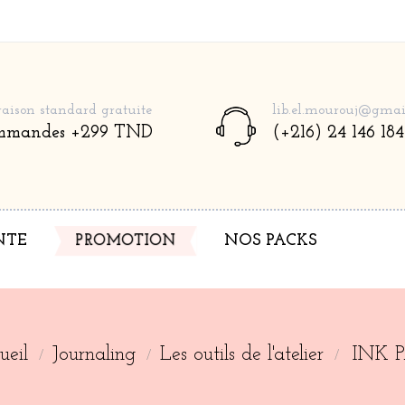
raison standard gratuite
lib.el.mourouj@gmai
mmandes +299 TND
(+216) 24 146 184
NTE
PROMOTION
NOS PACKS
ueil
Journaling
Les outils de l'atelier
INK 