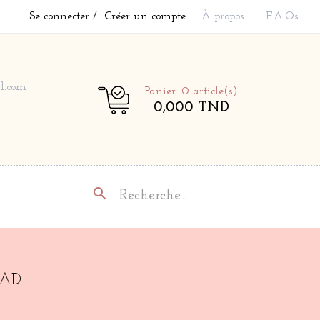
Se connecter
Créer un compte
À propos
F.A.Qs
l.com
Panier: 0
article(s)
0,000 TND
search
PAD