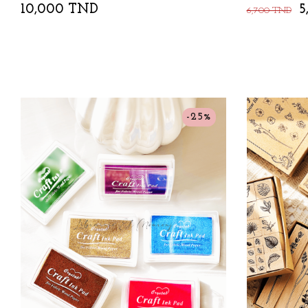
10,000 TND
5
6,700 TND
-25%