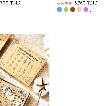
,700 TND
5,760 TND
7,200 TND
Bleu
Vert
Marron
Rose
Mauve
+1