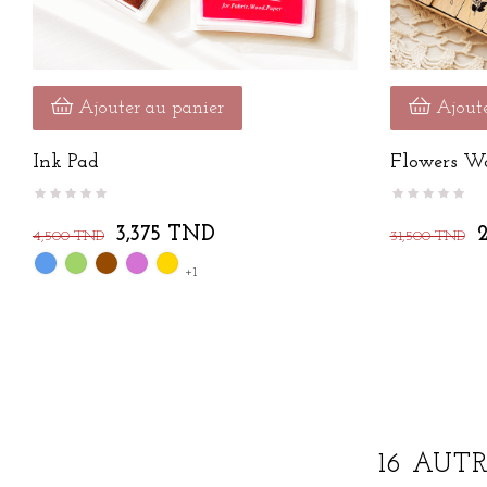
Ajouter au panier
Ajoute
Ink Pad
Flowers W
3,375 TND
4,500 TND
31,500 TND
Bleu
Vert
Marron
Mauve
Doré
+1
16 AUT