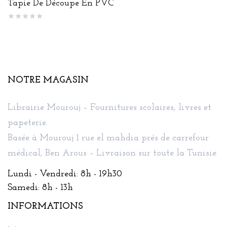
Tapie De Découpe En PVC
NOTRE MAGASIN
Librairie Mourouj – Fournitures scolaires, livres et
papeterie.
Basée à Mourouj 1 rue el mahdia prés de carrefour
médical, Ben Arous – Livraison sur toute la Tunisie.
Lundi - Vendredi: 8h - 19h30
Samedi: 8h - 13h
INFORMATIONS