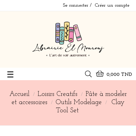
Se connecter
Créer un compte
Basculer
☰
0,000 TND
la
navigation
Accueil
Loisirs Creatifs
Pâte à modeler
et accessoires
Outils Modelage
Clay
Tool Set