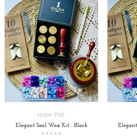
Prix
75,000 TND
Elegant Seal Wax Kit - Black
Elegant