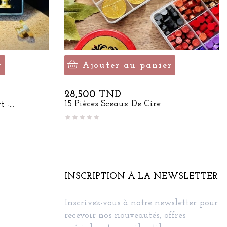
r
Ajouter au panier
Prix
28,500 TND
15 Pièces Sceaux De Cire
-...
INSCRIPTION À LA NEWSLETTER
Inscrivez-vous à notre newsletter pour
recevoir nos nouveautés, offres