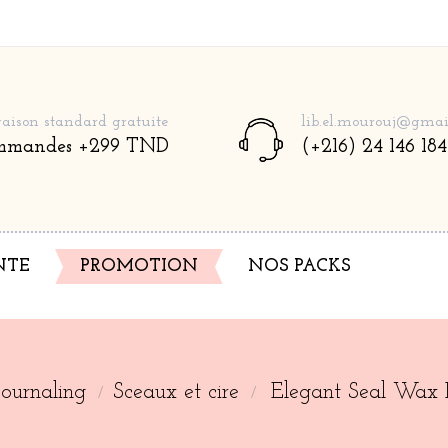
raison standard gratuite
lib.el.mourouj@gmai
mmandes +299 TND
(+216) 24 146 184
NTE
NOS PACKS
PROMOTION
Journaling
Sceaux et cire
Elegant Seal Wax K