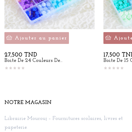
Ajouter au panier
Ajout
Prix
Prix
27,500 TND
17,500 TN
Boite De 24 Couleurs De...
Boite De 15 C
NOTRE MAGASIN
Librairie Mourouj – Fournitures scolaires, livres et
papeterie.