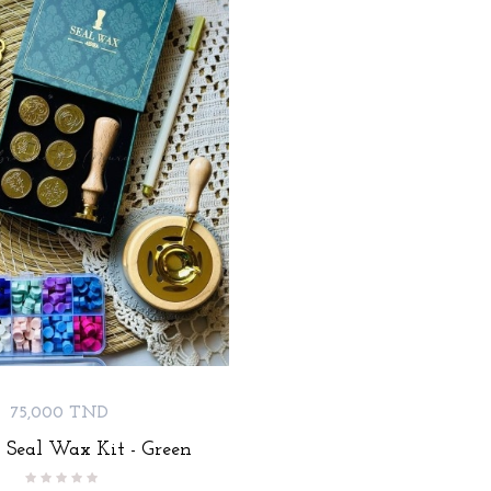
Prix
75,000 TND
 Seal Wax Kit - Green