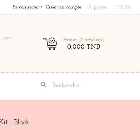
Se connecter
Créer un compte
À propos
F.A.Qs
l.com
Panier: 0
article(s)
0,000 TND
search
it - Black