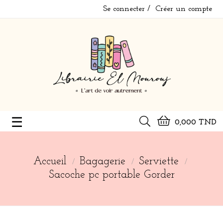
Se connecter
Créer un compte
Basculer
☰
0,000 TND
la
navigation
Accueil
Bagagerie
Serviette
Sacoche pc portable Gorder