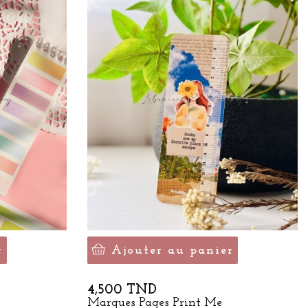
r
Ajouter au panier
Prix
4,500 TND
Marques Pages Print Me