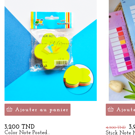
Ajouter au panier
Ajout
Prix
Prix
Pr
3,200 TND
3
4,300 TND
de
Color Note Posted...
Stick Note 