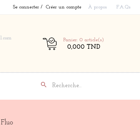
Se connecter
Créer un compte
À propos
F.A.Qs
l.com
Panier: 0
article(s)
0,000 TND
search
 Fluo