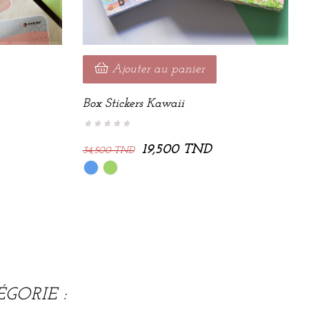
Ajouter au panier
Box Stickers Kawaii
19,500 TND
34,500 TND
Bleu
Vert
GORIE :