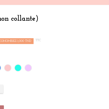
on collante)
TTC
CONOMISEZ 1,000 TND