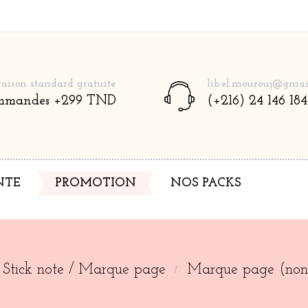
raison standard gratuite
lib.el.mourouj@gmai
mmandes +299 TND
(+216) 24 146 184
NTE
PROMOTION
NOS PACKS
Stick note / Marque page
Marque page (non 