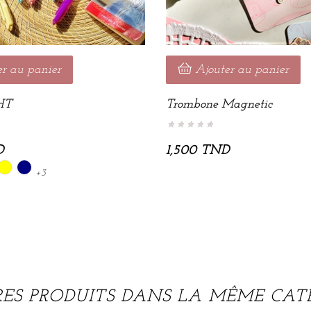
er au panier
Ajouter au panier
HT
Trombone Magnetic
D
1,500 TND
Jaune
Bleu
+3
Marine
RES PRODUITS DANS LA MÊME CATÉ