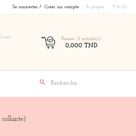
Se connecter
Créer un compte
À propos
F.A.Qs
l.com
Panier: 0
article(s)
0,000 TND
search
collante)