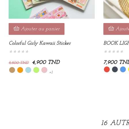
Ajouter au panier
Ajout
Colorful Girly Kawaii Sticker
BOOK LIG
4,900 TND
7,900 TN
5,500 TND
Rouge
Noir
Bleu
Camel
Orange
Bleu
Vert
Rose
+1
ciel
pistache
poudré
16 AUT