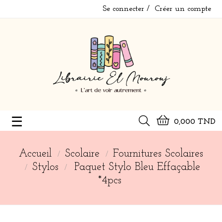
Se connecter
Créer un compte
Basculer
☰
0,000 TND
la
navigation
Accueil
Scolaire
Fournitures Scolaires
Stylos
Paquet Stylo Bleu Effaçable
*4pcs