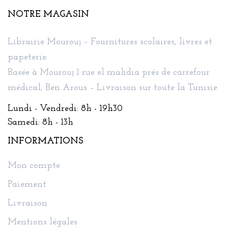
NOTRE MAGASIN
Librairie Mourouj – Fournitures scolaires, livres et
papeterie.
Basée à Mourouj 1 rue el mahdia prés de carrefour
médical, Ben Arous – Livraison sur toute la Tunisie.
Lundi - Vendredi: 8h - 19h30
Samedi: 8h - 13h
INFORMATIONS
Mon compte
Paiement
Livraison
Mentions légales