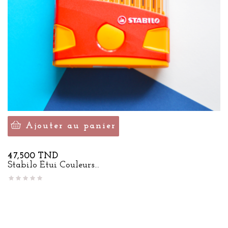
Ajouter au panier
Prix
47,500 TND
Stabilo Étui Couleurs...