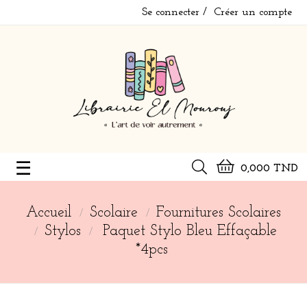
Se connecter
Créer un compte
Basculer
☰
0,000 TND
la
navigation
Accueil
Scolaire
Fournitures Scolaires
Stylos
Paquet Stylo Bleu Effaçable
*4pcs