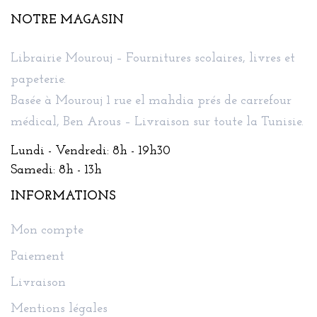
NOTRE MAGASIN
Librairie Mourouj – Fournitures scolaires, livres et
papeterie.
Basée à Mourouj 1 rue el mahdia prés de carrefour
médical, Ben Arous – Livraison sur toute la Tunisie.
Lundi - Vendredi: 8h - 19h30
Samedi: 8h - 13h
INFORMATIONS
Mon compte
Paiement
Livraison
Mentions légales