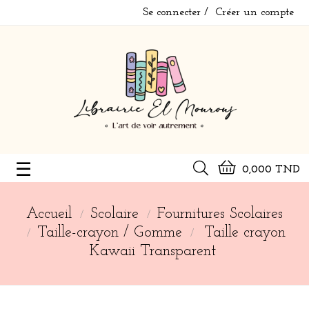
Se connecter
Créer un compte
Basculer
☰
0,000 TND
la
navigation
Accueil
Scolaire
Fournitures Scolaires
Taille-crayon / Gomme
Taille crayon
Kawaii Transparent