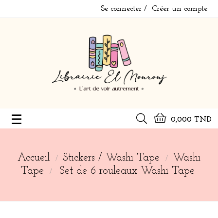
Se connecter
Créer un compte
Basculer
☰
0,000 TND
la
navigation
Accueil
Stickers / Washi Tape
Washi
Tape
Set de 6 rouleaux Washi Tape