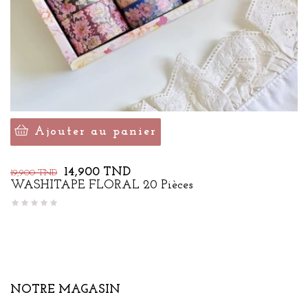
Ajouter au panier
Prix
Prix
14,900 TND
19,900 TND
de
WASHITAPE FLORAL 20 Pièces
base
NOTRE MAGASIN