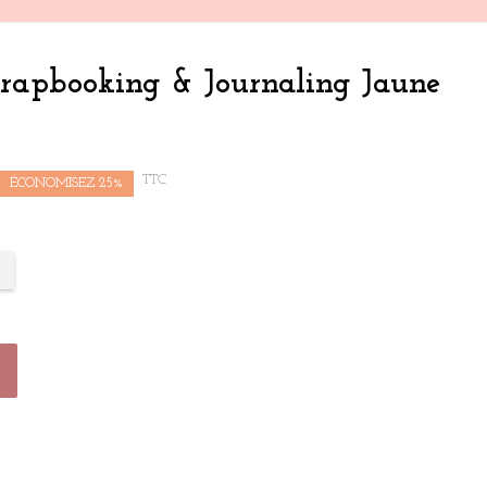
crapbooking & Journaling Jaune
TTC
ÉCONOMISEZ 25%