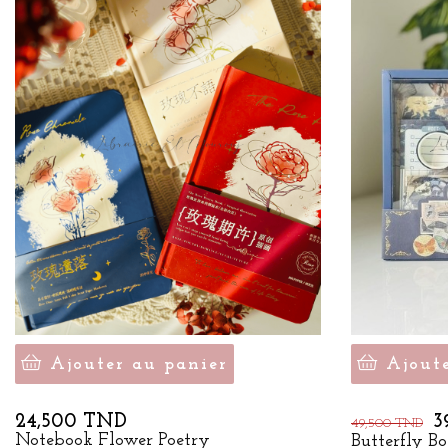
Ajouter au panier
Ajout
Prix
Prix
P
24,500 TND
3
49,500 TND
de
Notebook Flower Poetry
Butterfly B