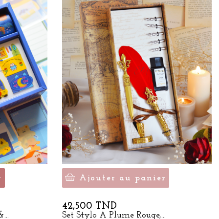
r
Ajouter au panier
Prix
42,500 TND
...
Set Stylo À Plume Rouge,...