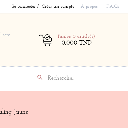
Se connecter
Créer un compte
À propos
F.A.Qs
l.com
Panier: 0
article(s)
0,000 TND
search
aling Jaune