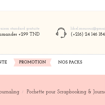
raison standard gratuite
lib.el.mourouj@gmai
mmandes +299 TND
(+216) 24 146 184
NTE
NOS PACKS
PROMOTION
ournaling
Pochette pour Scrapbooking & Journ