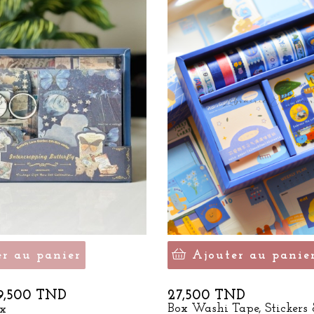
er au panier
Ajouter au panie
rix
Prix
9,500 TND
27,500 TND
Box Washi Tape, Stickers &
ox