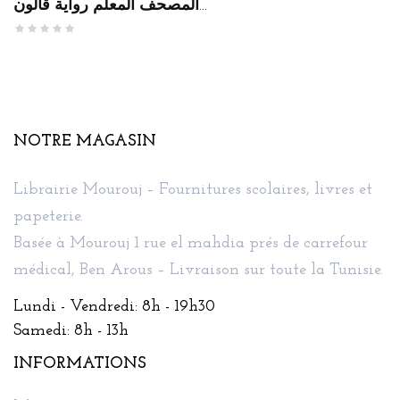
المصحف المعلم رواية قالون...
NOTRE MAGASIN
Librairie Mourouj – Fournitures scolaires, livres et
papeterie.
Basée à Mourouj 1 rue el mahdia prés de carrefour
médical, Ben Arous – Livraison sur toute la Tunisie.
Lundi - Vendredi: 8h - 19h30
Samedi: 8h - 13h
INFORMATIONS