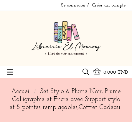
Se connecter
Créer un compte
Basculer
☰
0,000 TND
la
navigation
Accueil
Set Stylo à Plume Noir, Plume
Calligraphie et Encre avec Support stylo
et 5 pointes remplaçables,Coffret Cadeau.