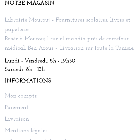
NOTRE MAGASIN
Librairie Mourouj – Fournitures scolaires, livres et
papeterie.
Basée à Mourouj 1 rue el mahdia prés de carrefour
médical, Ben Arous – Livraison sur toute la Tunisie.
Lundi - Vendredi: 8h - 19h30
Samedi: 8h - 13h
INFORMATIONS
Mon compte
Paiement
Livraison
Mentions légales