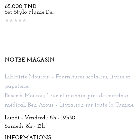
Prix
65,000 TND
Set Stylo Plume De...
NOTRE MAGASIN
Librairie Mourouj – Fournitures scolaires, livres et
papeterie.
Basée à Mourouj 1 rue el mahdia prés de carrefour
médical, Ben Arous – Livraison sur toute la Tunisie.
Lundi - Vendredi: 8h - 19h30
Samedi: 8h - 13h
INFORMATIONS