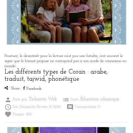
Pourtant, le désintérêt pour la lecture n’est pas une fatalité, c’est souvent le
signe que le format proposé ne correspond pas à son mode de connexion au
monde.
Les différents types de Coran : arabe,
traduit, tajwid, phonétique
Share
Facebook
person
list
Technova Web
Éducation islamique
Posté par:
Dans:

comment
Sur:
Dimanche
Février
15
2026
Commentaire:
0
favorite
Frappé:
436