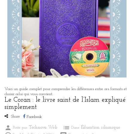
Voici un guide complet pour comprendre les différences entre ces formats et
choisir celui qui vous convient.
Le Coran : le livre saint de l’Islam expliqué
simplement
Share
Facebook
person
list
Technova Web
Éducation islamique
Posté par:
Dans: