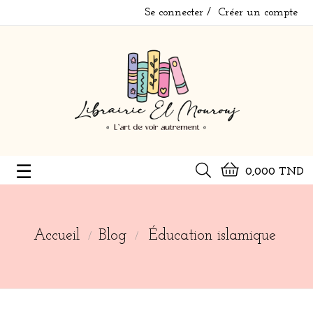
Se connecter
Créer un compte
Basculer
☰
0,000 TND
la
navigation
Accueil
Blog
Éducation islamique