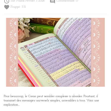

comment
Sur:
Mardi
Février
3
2026
Commentaire:
0
favorite
Frappé:
331
Pour beaucoup, le Coran peut sembler complexe à aborder. Pourtant, il
transmet des messages universels simples, accessibles à tous. Voici une
explication...