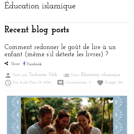
Éducation islamique
Recent blog posts
Comment redonner le goût de lire à un
enfant (même s’il déteste les livres) ?
Share
Facebook
person
list
Technova Web
Éducation islamique
Posté par:
Dans:

comment
favorite
Sur:
Jeudi
Mars
26
2026
Commentaire:
0
Frappé:
180