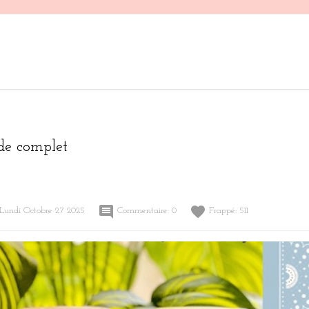
de complet
comment
favorite
Lundi
Octobre
27
2025
Commentaire:
0
Frappé:
511