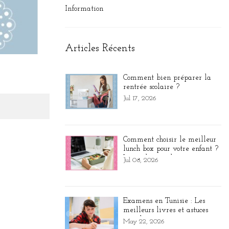
Information
Articles Récents
Comment bien préparer la
rentrée scolaire ?
Jul 17, 2026
Comment choisir le meilleur
lunch box pour votre enfant ?
Le guide complet
Jul 08, 2026
Examens en Tunisie : Les
meilleurs livres et astuces
pour booster sa concentration
May 22, 2026
et vaincre le stress