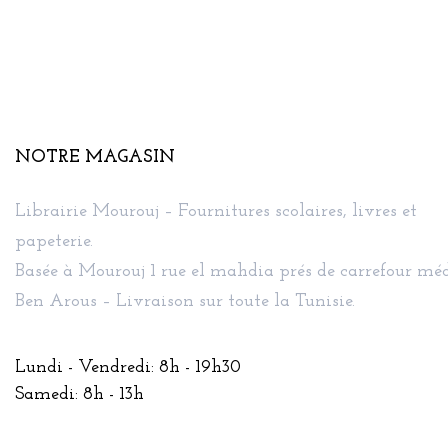
NOTRE MAGASIN
Librairie Mourouj – Fournitures scolaires, livres et
papeterie.
Basée à Mourouj 1 rue el mahdia prés de carrefour méd
Ben Arous – Livraison sur toute la Tunisie.
Lundi - Vendredi: 8h - 19h30
Samedi: 8h - 13h