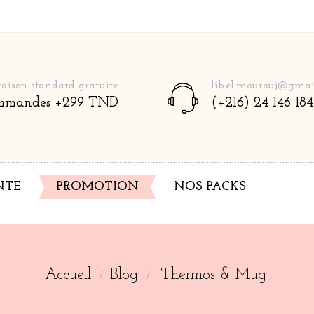
raison standard gratuite
lib.el.mourouj@gmai
mmandes +299 TND
(+216) 24 146 184
NTE
PROMOTION
NOS PACKS
Accueil
Blog
Thermos & Mug