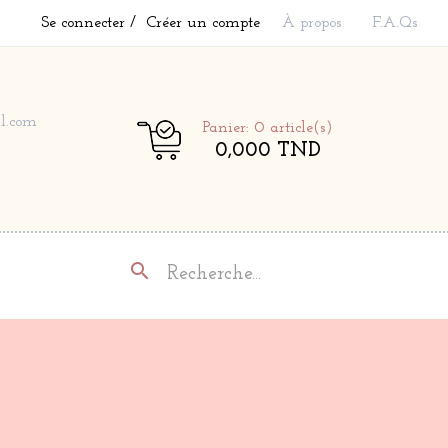
Se connecter
Créer un compte
À propos
F.A.Qs
l.com
Panier: 0
article(s)
0,000 TND
search