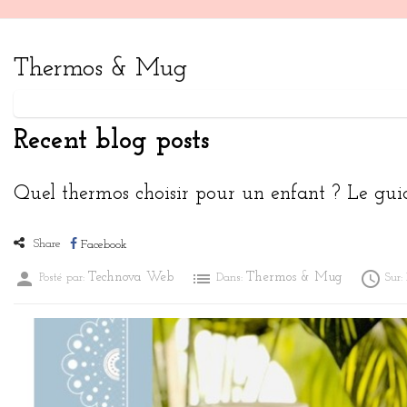
Thermos & Mug
Recent blog posts
Quel thermos choisir pour un enfant ? Le gui
Share
Facebook
person
list

Technova Web
Thermos & Mug
Posté par:
Dans:
Sur: