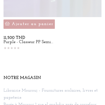
Ajouter au panier
Prix
11,500 TND
Purple - Classeur PP Semi...
NOTRE MAGASIN
Librairie Mourouj – Fournitures scolaires, livres et
papeterie.
Basée à Mourouj 1 rue el mahdia prés de carrefour