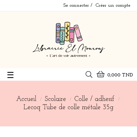
Se connecter
Créer un compte
Basculer
☰
0,000 TND
la
navigation
Accueil
Scolaire
Colle / adhesif
Lecoq Tube de colle métale 35g