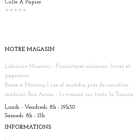
Colle À Papier
NOTRE MAGASIN
Librairie Mourouj – Fournitures scolaires, livres et
papeterie.
Basée à Mourouj 1 rue el mahdia prés de carrefour
médical, Ben Arous – Livraison sur toute la Tunisie.
Lundi - Vendredi: 8h - 19h30
Samedi: 8h - 13h
INFORMATIONS