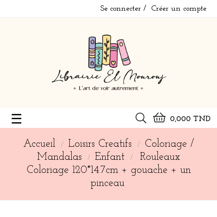
Se connecter
Créer un compte
Basculer
☰
0,000 TND
la
Accueil
Loisirs Creatifs
Coloriage /
navigation
Mandalas
Enfant
Rouleaux
Coloriage 120*14.7cm + gouache + un
pinceau