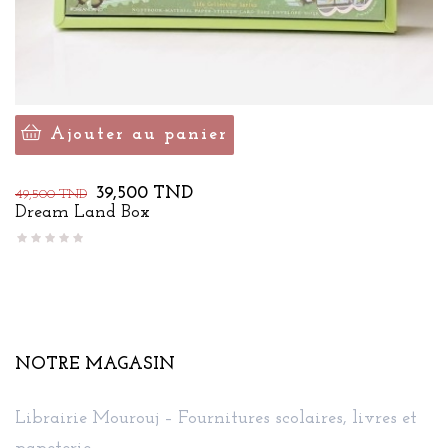
Ajouter au panier
Prix
Prix
39,500 TND
49,500 TND
de
Dream Land Box
base
NOTRE MAGASIN
Librairie Mourouj – Fournitures scolaires, livres et