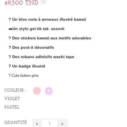
49,500 TND
TTC
? Un bloc note à anneaux illustré kawaii
✒️Un stylo gel tik tak assorti
? Des stickers kawaii aux motifs adorables
? Des post-it décoratifs
? Des rubans adhésifs washi tape
? Un badge illustré
? Cute button pins
COULEUR :
VIOLET
PASTEL
QUANTITÉ