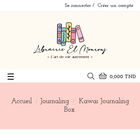
Se connecter
Créer un compte
Basculer
☰
0,000 TND
la
navigation
Accueil
Journaling
Kawai Journaling
Box