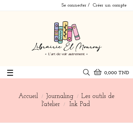
Se connecter
Créer un compte
Basculer
☰
0,000 TND
la
navigation
Accueil
Journaling
Les outils de
l'atelier
Ink Pad