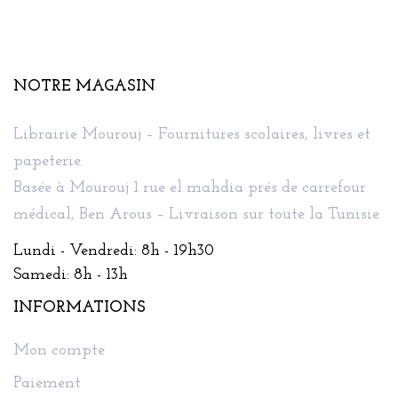
NOTRE MAGASIN
Librairie Mourouj – Fournitures scolaires, livres et
papeterie.
Basée à Mourouj 1 rue el mahdia prés de carrefour
médical, Ben Arous – Livraison sur toute la Tunisie.
Lundi - Vendredi: 8h - 19h30
Samedi: 8h - 13h
INFORMATIONS
Mon compte
Paiement