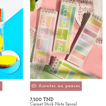
r
Ajouter au panier
Prix
7,500 TND
Carnet Stick Note Spiral