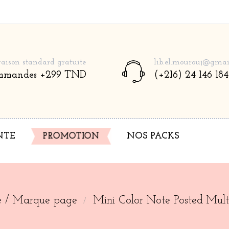
raison standard gratuite
lib.el.mourouj@gmai
mmandes +299 TND
(+216) 24 146 184
NTE
PROMOTION
NOS PACKS
te / Marque page
Mini Color Note Posted Mu