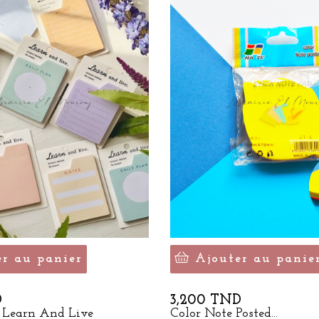
er au panier
Ajouter au panie
Prix
D
3,200 TND
 Learn And Live
Color Note Posted...