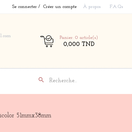
Se connecter
Créer un compte
À propos
F.A.Qs
l.com
Panier: 0
article(s)
0,000 TND
search
lticolor 51mmx38mm