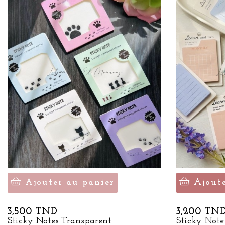
Ajouter au panier
Ajout
Prix
Prix
3,500 TND
3,200 TN
Sticky Notes Transparent
Sticky Note