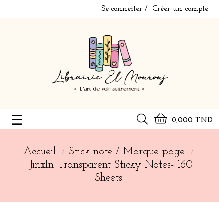
Se connecter
Créer un compte
Basculer
☰
0,000 TND
la
navigation
Accueil
Stick note / Marque page
JinxIn Transparent Sticky Notes- 160
Sheets